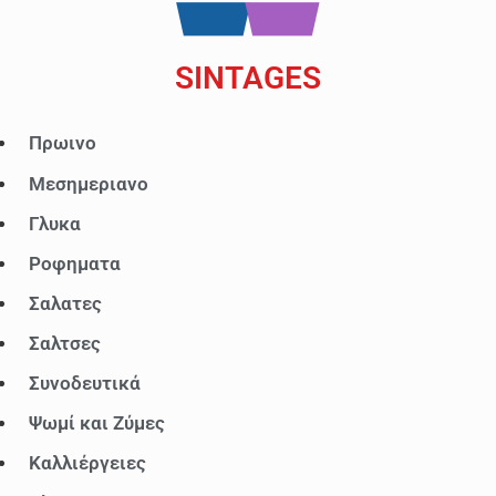
SINTAGES
Πρωινο
Μ
ε
Μεσημεριανο
ν
Γλυκα
ο
Ροφηματα
ύ
Σαλατες
Σαλτσες
Συνοδευτικά
Ψωμί και Ζύμες
Καλλιέργειες