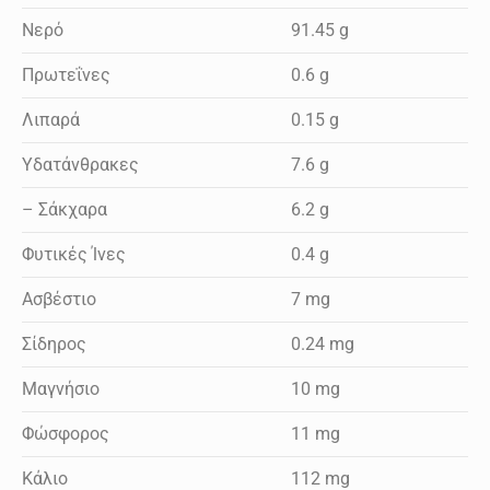
Νερό
91.45 g
Πρωτεΐνες
0.6 g
Λιπαρά
0.15 g
Υδατάνθρακες
7.6 g
– Σάκχαρα
6.2 g
Φυτικές Ίνες
0.4 g
Ασβέστιο
7 mg
Σίδηρος
0.24 mg
Μαγνήσιο
10 mg
Φώσφορος
11 mg
Κάλιο
112 mg