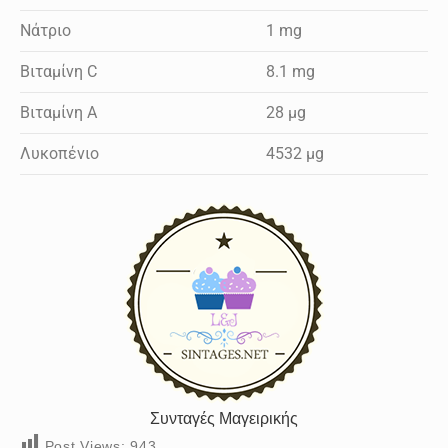
Νάτριο
1 mg
Βιταμίνη C
8.1 mg
Βιταμίνη A
28 µg
Λυκοπένιο
4532 µg
Συνταγές Μαγειρικής
Post Views:
943