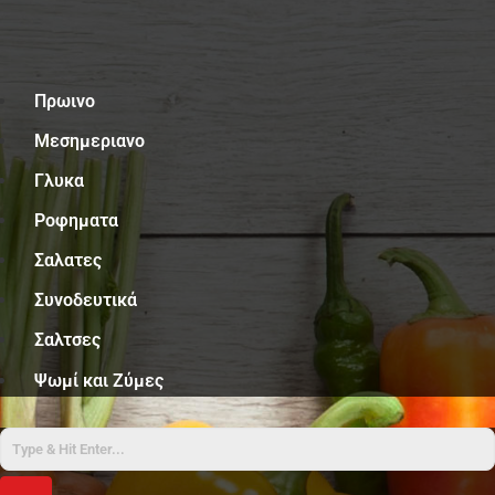
Μ
Πρωινο
ε
Μεσημεριανο
ν
Γλυκα
ο
Ροφηματα
ύ
Σαλατες
Συνοδευτικά
Σαλτσες
Ψωμί και Ζύμες