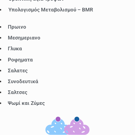
ο
Υπολογισμός Μεταβολισμού – BMR
ύ
Πρωινο
Μ
ε
Μεσημεριανο
ν
Γλυκα
ο
Ροφηματα
ύ
Σαλατες
Συνοδευτικά
Σαλτσες
Ψωμί και Ζύμες