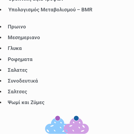
Υπολογισμός Μεταβολισμού – BMR
Μενού
Πρωινο
Μεσημεριανο
Γλυκα
Ροφηματα
Σαλατες
Συνοδευτικά
Σαλτσες
Ψωμί και Ζύμες