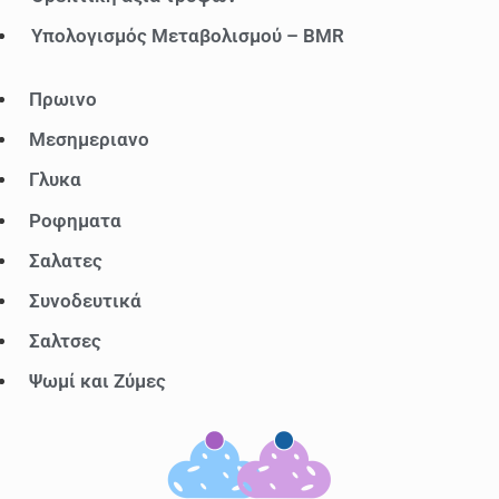
Υπολογισμός Μεταβολισμού – BMR
Μενού
Πρωινο
Μεσημεριανο
Γλυκα
Ροφηματα
Σαλατες
Συνοδευτικά
Σαλτσες
Ψωμί και Ζύμες