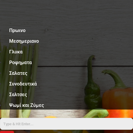
Μενού
Πρωινο
Μεσημεριανο
Γλυκα
Ροφηματα
Σαλατες
Συνοδευτικά
Σαλτσες
Ψωμί και Ζύμες