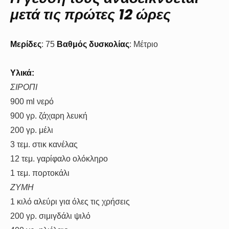
μετά τις πρώτες 12 ώρες
Μερίδες
: 75
Βαθμός
δυσκολίας
: Μέτριο
Υλικά:
ΣΙΡΟΠΙ
900 ml νερό
900 γρ. ζάχαρη λευκή
200 γρ. μέλι
3 τεμ. στικ κανέλας
12 τεμ. γαρίφαλο ολόκληρο
1 τεμ. πορτοκάλι
ΖΥΜΗ
1 κιλό αλεύρι για όλες τις χρήσεις
200 γρ. σιμιγδάλι ψιλό