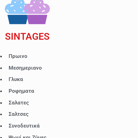
SINTAGES
Μενού
Πρωινο
Μεσημεριανο
Γλυκα
Ροφηματα
Σαλατες
Σαλτσες
Συνοδευτικά
Ψωμί και Ζύμες