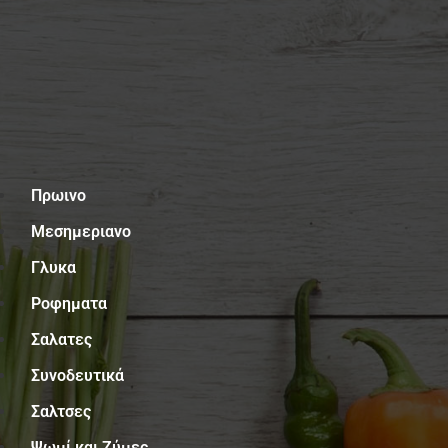
Μενού
Πρωινο
Μεσημεριανο
Γλυκα
Ροφηματα
Σαλατες
Συνοδευτικά
Σαλτσες
Ψωμί και Ζύμες