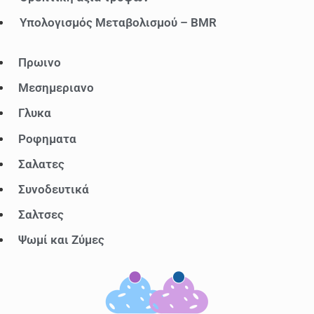
Υπολογισμός Μεταβολισμού – BMR
Μενού
Πρωινο
Μεσημεριανο
Γλυκα
Ροφηματα
Σαλατες
Συνοδευτικά
Σαλτσες
Ψωμί και Ζύμες