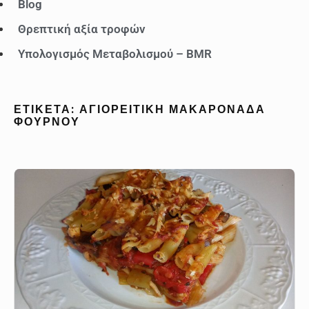
Blog
Θρεπτική αξία τροφών
Υπολογισμός Μεταβολισμού – BMR
ΕΤΙΚΈΤΑ:
ΑΓΙΟΡΕΊΤΙΚΗ ΜΑΚΑΡΟΝΆΔΑ
ΦΟΎΡΝΟΥ
Μακαρόνια
με
αγιορείτικη
σάλτσα
στο
φούρνο