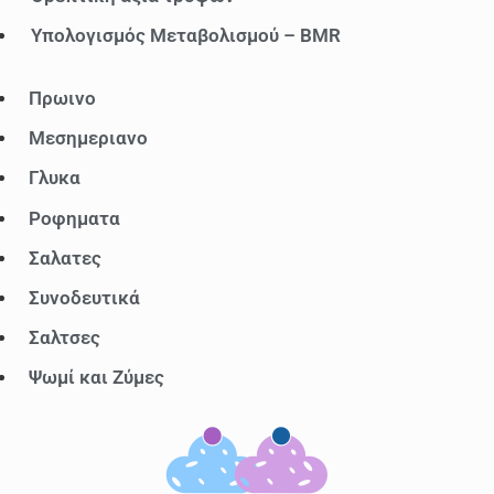
Υπολογισμός Μεταβολισμού – BMR
Μενού
Πρωινο
Μεσημεριανο
Γλυκα
Ροφηματα
Σαλατες
Συνοδευτικά
Σαλτσες
Ψωμί και Ζύμες