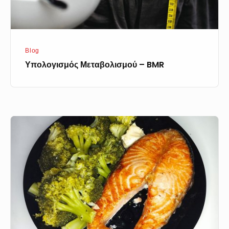
Blog
Υπολογισμός Μεταβολισμού – BMR
Σολομός
με
μπρόκολο