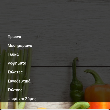
Μενού
Πρωινο
Μεσημεριανο
Γλυκα
Ροφηματα
Σαλατες
Συνοδευτικά
Σαλτσες
Ψωμί και Ζύμες