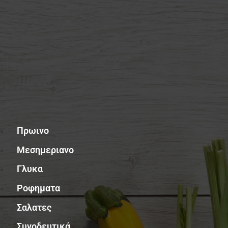
Μενού
Πρωινο
Μεσημεριανο
Γλυκα
Ροφηματα
Σαλατες
Συνοδευτικά