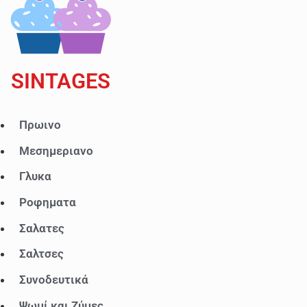
SINTAGES
Μενού
Πρωινο
Μεσημεριανο
Γλυκα
Ροφηματα
Σαλατες
Σαλτσες
Συνοδευτικά
Ψωμί και Ζύμες