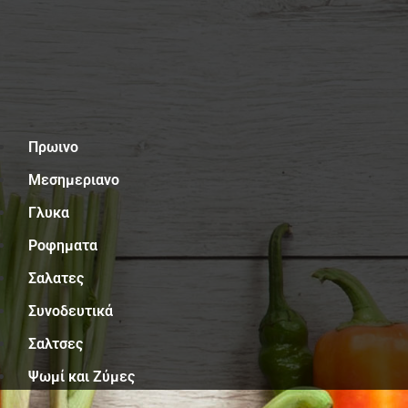
Μενού
Πρωινο
Μεσημεριανο
Γλυκα
Ροφηματα
Σαλατες
Συνοδευτικά
Σαλτσες
Ψωμί και Ζύμες