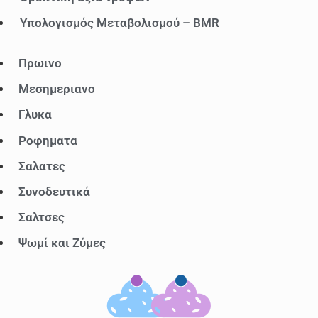
Υπολογισμός Μεταβολισμού – BMR
Μενού
Πρωινο
Μεσημεριανο
Γλυκα
Ροφηματα
Σαλατες
Συνοδευτικά
Σαλτσες
Ψωμί και Ζύμες