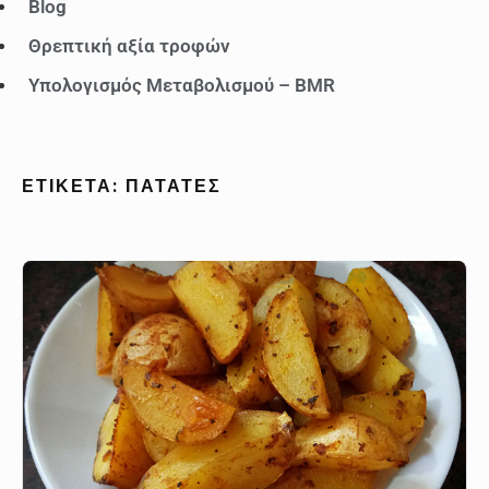
Blog
Θρεπτική αξία τροφών
Υπολογισμός Μεταβολισμού – BMR
ΕΤΙΚΈΤΑ:
ΠΑΤΆΤΕΣ
Πατάτες
φούρνου
του
Γιάννη